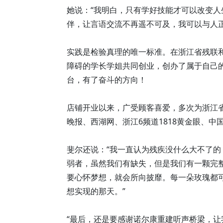
她说：“我明白，只有学好技能才可以改变
伴，让言语交流不再遥不可及，我可以与人
实践是检验真理的唯一标准。在浙江省残联
障碍的学长学姐共同创业，创办了属于自己
台，有了奋斗的方向！
店铺开业以来，广受顾客喜爱，多次为浙江
晚报、西湖网、浙江6频道1818黄金眼、
斐尔还说：“我一直认为残疾没什么大不了
弱者，虽然我们有缺失，但是我们有一颗完
要心怀梦想，就会所向披靡。每一朵玫瑰都
想实现的那天。”
“最后，还是要感谢诺尔康重建听声桥梁，