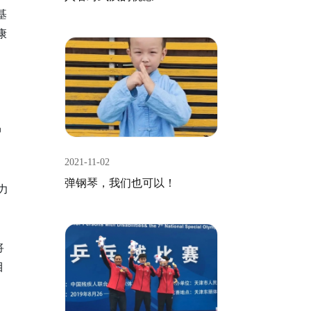
基
康
中
2021-11-02
弹钢琴，我们也可以！
力
。
将
目