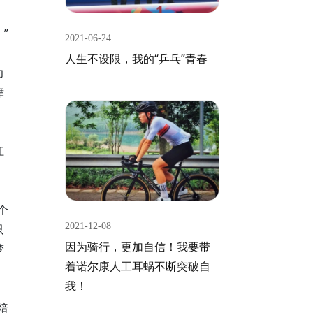
”
2021-06-24
人生不设限，我的“乒乓”青春
力
舞
江
个
2021-12-08
只
因为骑行，更加自信！我要带
梦
着诺尔康人工耳蜗不断突破自
我！
焙