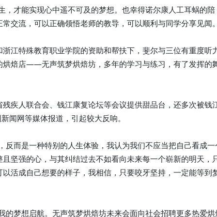
人生，才能实现心中遥不可及的梦想。也幸得诺尔康人工耳蜗的陪
正常交流，可以正确领悟老师的教导，可以顺利与同学分享见闻。
和浙江特殊教育职业学院的资助和帮扶下，斐尔与三位有重度听
的烘焙店——无声筑梦烘焙坊，多年的学习与练习，有了发挥的
省残疾人联合会、钱江康复论坛等会议提供甜品台，还多次被钱
中国新闻网等媒体报道，引起较大反响。
的，反而是一种特别的人生体验，我认为我们不应当把自己看成一
整且坚强的心，与其纠结过去不如看向未来每一个崭新的明天，
可以活成自己想要的样子，我相信，只要咬牙坚持，一定能等到
让我的梦想启航。无声筑梦烘焙坊未来会面向社会招聘更多热爱烘