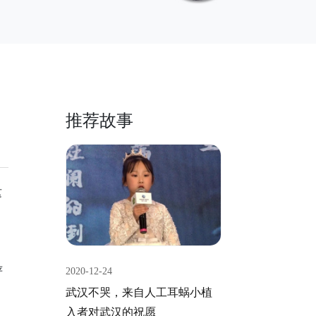
推荐故事
这
，
严
2020-12-24
武汉不哭，来自人工耳蜗小植
入者对武汉的祝愿