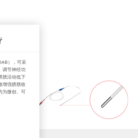
疗
AB），可采
）调节神经功
膀胱活动低下
激增强膀胱收
均为微创、可