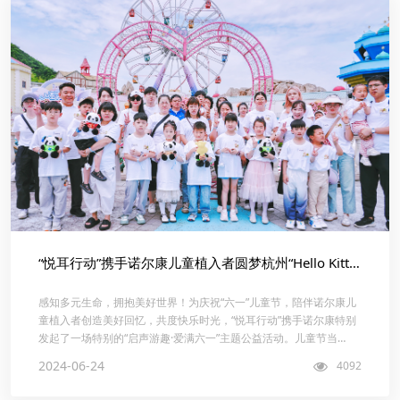
“悦耳行动”携手诺尔康儿童植入者圆梦杭州“Hello Kitty乐园”！
感知多元生命，拥抱美好世界！为庆祝“六一”儿童节，陪伴诺尔康儿
童植入者创造美好回忆，共度快乐时光，“悦耳行动”携手诺尔康特别
发起了一场特别的“启声游趣·爱满六一”主题公益活动。儿童节当
天，“悦耳行动”...
2024-06-24
4092