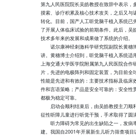
第九人民医院院长吴皓教授在致辞中表示，
摸索、诊疗积累及核心技术攻关，之后又与
转化。目前，国产人工听觉脑干植入系统已
了开展人体临床试验的前期条件。此后，吴皓
技术多年来的发展和成果做了系统的介绍。
诺尔康神经刺激科学研究院副院长黄穗
讲。黄穗博士介绍到，听觉脑干植入系统适
上海交通大学医学院附属第九人民医院合作
片，先进的电极阵列和固定装置，为目前全球
性能是先进和有效的：主要技术指标及临床
件和言语策略；产品是安全可靠的：安全性
都极为稳定可靠。
启动会顺利结束后，由吴皓教授主刀顺
征性听障儿童进行听觉干预，手术取得了圆
听力障碍为常见的出生缺陷之一，发病率
建。我国自2001年开展新生儿听力筛查项目