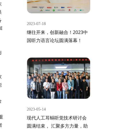
床
果
备
2023-07-18
I
继往开来，创新融合！2023中
国听力语言论坛圆满落幕！
与
软
能
合
2023-05-14
重
现代人工耳蜗听觉技术研讨会
者
圆满结束， 汇聚多方力量，助