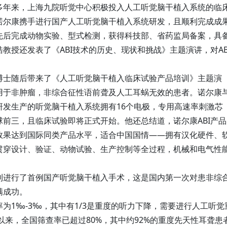
多年来，上海九院听觉中心积极投入人工听觉脑干植入系统的临
诺尔康携手进行国产人工听觉脑干植入系统研发，且顺利完成成
先后完成动物实验、型式检测，获得科技部、省药监局备案，具
教授还发表了《ABI技术的历史、现状和挑战》主题演讲，对AB
博士随后带来了《人工听觉脑干植入临床试验产品培训》主题演
用于非肿瘤，非综合征性语前聋及人工耳蜗无效的患者。诺尔康
研发生产的听觉脑干植入系统拥有16个电极，专用高速率刺激芯
前三，且临床试验即将正式开始。他还总结道，诺尔康ABI产品
效果达到国际同类产品水平，适合中国国情——拥有汉化硬件、
贯穿设计、验证、动物试验、生产控制等全过程，机械和电气性
利进行了首例国产听觉脑干植入手术，这是国内第一次对患非综
满成功。
为1‰-3‰，其中有1/3是重度的听力下降，需要进行人工听觉
以来，全国筛查率已超过80%，其中约92%的重度先天性耳聋患