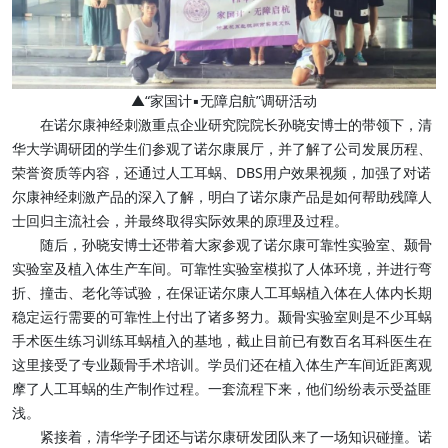
▲“家国计▪无障启航”调研活动
在诺尔康神经刺激重点企业研究院院长孙晓安博士的带领下，清
华大学调研团的学生们参观了诺尔康展厅，并了解了公司发展历程、
荣誉资质等内容，还通过人工耳蜗、DBS用户效果视频，加强了对诺
尔康神经刺激产品的深入了解，明白了诺尔康产品是如何帮助残障人
士回归主流社会，并最终取得实际效果的原理及过程。
随后，孙晓安博士还带着大家参观了诺尔康可靠性实验室、颞骨
实验室及植入体生产车间。可靠性实验室模拟了人体环境，并进行弯
折、撞击、老化等试验，在保证诺尔康人工耳蜗植入体在人体内长期
稳定运行需要的可靠性上付出了诸多努力。颞骨实验室则是不少耳蜗
手术医生练习训练耳蜗植入的基地，截止目前已有数百名耳科医生在
这里接受了专业颞骨手术培训。学员们还在植入体生产车间近距离观
摩了人工耳蜗的生产制作过程。一套流程下来，他们纷纷表示受益匪
浅。
紧接着，清华学子团还与诺尔康研发团队来了一场知识碰撞。诺