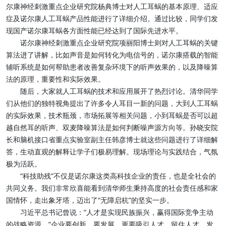
尔康神经刺激重点企业研究院杨典博士对人工耳蜗的基本原理、适应
症及诺尔康人工耳蜗产品性能进行了详细介绍。通过比较，同学们发
现国产诺尔康耳蜗各方面性能已经达到了国际先进水平。
诺尔康神经刺激重点企业研究院项丽阳博士则对人工耳蜗的关键
算法进了讲解，比如声音是如何转化为电信号的，诺尔康搭载的智能
辅听系统是如何帮助患者改善复杂环境下的听声效果的，以及降噪算
法的原理，重要性和实际效果。
随后，大家就人工耳蜗的技术和应用展开了热烈讨论。清华同学
们从他们的独特视角提出了许多令人耳目一新的问题，大到人工耳蜗
的实际效果，技术瓶颈，市场拓展等相关问题，小到耳蜗是否可以超
越自然耳的听声、双麦降噪算法是如何判断噪声源方向等。孙晓安院
长和脑机接口省重点实验室副主任韩彦博士就这些问题进行了详细解
答，生动直观的解释让学子们极易理解。现场理论与实践结合，气氛
极为活跃。
“科技助残”不仅是诺尔康这类高科技企业的责任，也是全社会的
共同义务。我们非常欣喜能看到清华师生秉持高度的社会责任感和家
国情怀，走出象牙塔，迈出了“无障启杭”的坚实一步。
习近平总书记曾说：“人才是实现民族振兴，赢得国际竞争主动
的战略资源。”企业要创新，要发展，更要吸引人才、留住人才、发