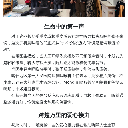
生命中的第一声
对于这些长期受重度或极重度感音神经性听力损失影响的孩子来
说，这次开机意味着他们正式从“手术阶段”迈入“听觉激活与康复阶
段”。
在场医生描述，当人工耳蜗依次播放不同频段声音时，小朋友先
是轻轻皱眉、转头寻找声源，随后逐渐能够模仿简单音节。
当医生轻声呼唤名字时，孩子反应敏捷，能够点头应答。
喀什地区第一人民医院耳鼻咽喉科主任表示，此次植入病例中不
少患儿存在大前庭导水管综合征、Mondini畸形甚至耳蜗骨化等复杂
畸形，手术难度极高。
但从开机当天的信号反应和言语表现看，电极工作稳定、听觉通
路激活良好，恢复速度比常规病例更快。
跨越万里的爱心接力
与此同时，一场跨越中国的爱心接力也在帮助听障人士重获