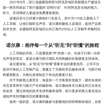
2021年8月，浙江省援疆指挥部与阿克苏地区和新疆生产建设兵
团一师共同发起了医疗援疆的“启明行动”，针对阿克苏当地的视力、
听力、言语障碍儿童提供免费康复救助。
该项目至今已经累计救助811名患儿，其中为110名儿童植入了
人工耳蜗，让他们能听见声音。诺尔康积极投入该项目，提供产品和
技术支持。全疆除阿克苏地区以外已有约250台人工耳蜗手术顺利完
成。
诺尔康：相伴每一个从“听见”到“听懂”的旅程
人工耳蜗的开机，只是重获新“声”的第一步。在孩子们第一次听
见声音的背后，是诺尔康与医疗团队共同构建的长期康复支持体系。
诺尔康深知，从“听见”到“听懂”需要专业的康复指导。公司不仅
提供可靠的人工耳蜗产品，更建立了完善的术后服务体系，与医疗机
构紧密配合，为每位患者制定个性化的康复计划。
对于学龄期儿童而言，每提前一个月恢复听觉能力，都对未来的
语言发育和学习能力产生积极影响。诺尔康始终关注着这些正在发生
的改变，通过持续的技术支持和服务保障，助力更多听障儿童实现从
感知声音到理解语言的重要跨越。
值得一提的是，诺尔康积极参与新疆地区的听障救助项目，在医