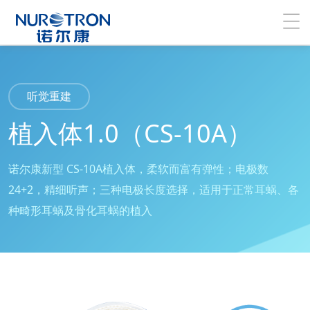
听觉重建
植入体1.0（CS-10A）
诺尔康新型 CS-10A植入体，柔软而富有弹性；电极数
24+2，精细听声；三种电极长度选择，适用于正常耳蜗、各
种畸形耳蜗及骨化耳蜗的植入